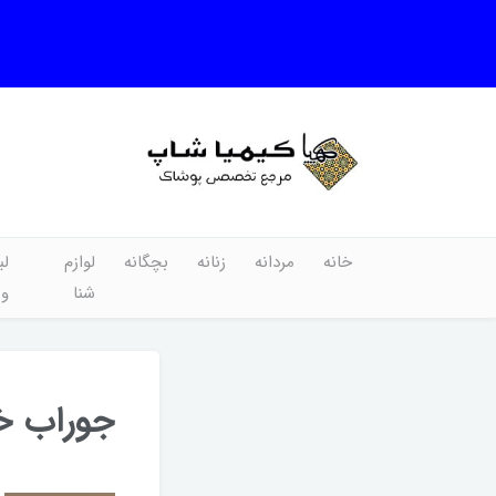
خانه
مردانه
زنانه
بچگانه
لوازم
لب
شنا
و
جوراب خ