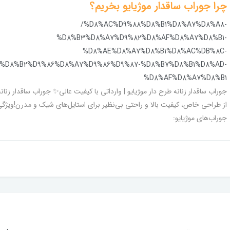
چرا جوراب ساقدار موژیایو بخریم؟
/%D8%AC%D9%88%D8%B1%D8%A7%D8%A8-
%D8%B3%D8%A7%D9%82%D8%AF%D8%A7%D8%B1-
%D8%AE%D8%A7%D8%B1%D8%AC%DB%8C-
%D8%B2%D9%86%D8%A7%D9%86%D9%87-%D8%B7%D8%B1%D8%AD-
%D8%AF%D8%A7%D8%B1
جوراب ساقدار زنانه طرح دار موژیایو | وارداتی با کیفیت عالی✨ جوراب ساقدار زنانه 
از طراحی خاص، کیفیت بالا و راحتی بی‌نظیر برای استایل‌های شیک و مدرن!ویژگی‌
جوراب‌های موژیایو: