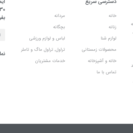
دسترسی سریع
ایم
خانه
مردانه
بفر
ه
زنانه
بچگانه
لوازم شنا
لباس و لوازم ورزشی
محصولات زمستانی
تراول, تراول ماگ و تاملر
نما
خانه و آشپزخانه
خدمات مشتریان
د
تماس با ما