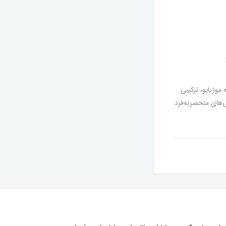
موژیایو، ترکیبی
های منحصر‌به‌فرد