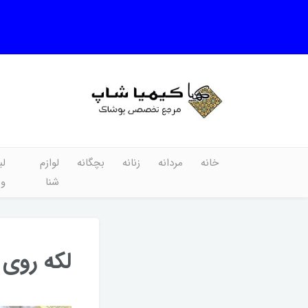
خانه
مردانه
زنانه
بچگانه
لوازم
لب
شنا
و
لکه روی 