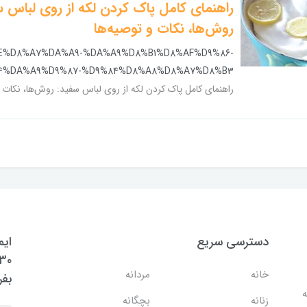
راهنمای کامل پاک کردن لکه از روی لباس س
روش‌ها، نکات و توصیه‌ها
E%D8%A7%DA%A9-%DA%A9%D8%B1%D8%AF%D9%86-
4%DA%A9%D9%87-%D9%84%D8%A8%D8%A7%D8%B3
راهنمای کامل پاک کردن لکه از روی لباس سفید: روش‌ها، نکات و
دسترسی سریع
ایم
خانه
مردانه
بفر
ه
زنانه
بچگانه