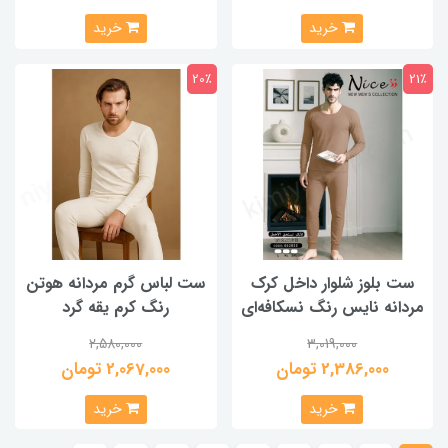
خرید
خرید
20٪
21٪
ست بلوز شلوار داخل کرک
ست لباس گرم مردانه هوتن
مردانه نایس رنگ نسکافه‌ای
رنگ کرم یقه گرد
2,580,000
3,019,000
2,386,000 تومان
2,067,000 تومان
خرید
خرید