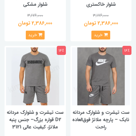
شلوار خاکستری
شلوار مشکی
3,176,000
3,176,000
2,386,000 تومان
2,386,000 تومان
خرید
خرید
16٪
16٪
ست تیشرت و شلوارک مردانه
ست تیشرت و شلوارک مردانه
نایک – پارچه ملانژ فوق‌العاده
D2 قواره بزرگ– جنس پنبه
راحت
ملانژ، کیفیت عالی 3121