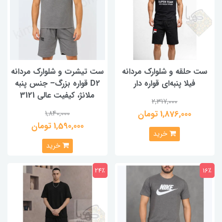
ست حلقه و شلوارک مردانه
ست تیشرت و شلوارک مردانه
فیلا پنبه‌ای قواره دار
D2 قواره بزرگ– جنس پنبه
ملانژ، کیفیت عالی 3121
2,317,000
1,876,000 تومان
1,840,000
1,590,000 تومان
خرید
خرید
24٪
16٪