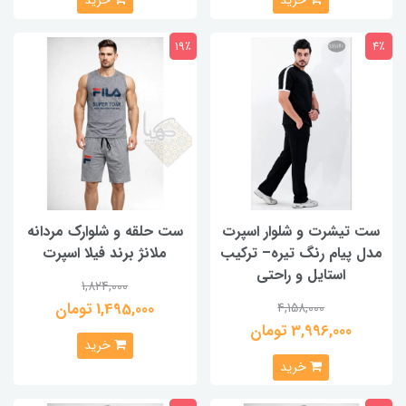
خرید
خرید
19٪
4٪
ست تیشرت و شلوار اسپرت
ست حلقه و شلوارک مردانه
مدل پیام رنگ تیره– ترکیب
ملانژ برند فیلا اسپرت
استایل و راحتی
1,824,000
1,495,000 تومان
4,158,000
3,996,000 تومان
خرید
خرید