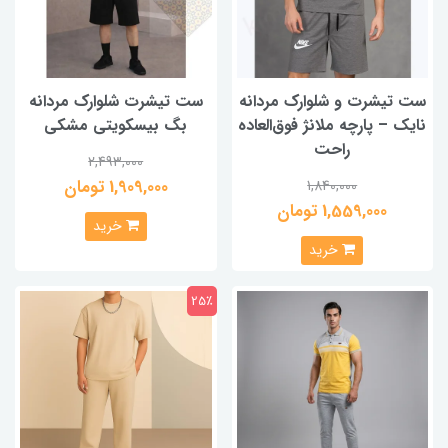
ست تیشرت و شلوارک مردانه
ست تیشرت شلوارک مردانه
نایک – پارچه ملانژ فوق‌العاده
بگ بیسکویتی مشکی
راحت
2,493,000
1,909,000 تومان
1,840,000
1,559,000 تومان
خرید
خرید
25٪