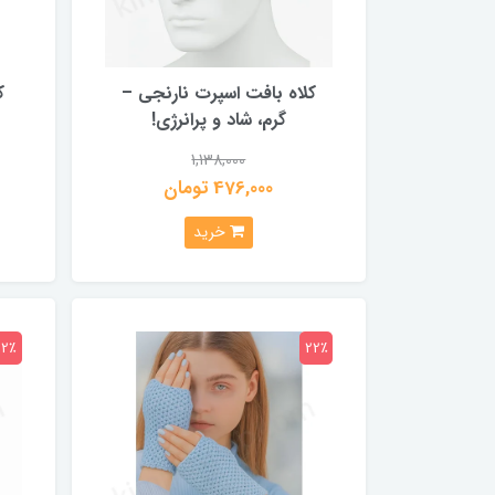
کلاه بافت اسپرت نارنجی –
ک
گرم، شاد و پرانرژی!
1,138,000
476,000 تومان
خرید
22٪
22٪