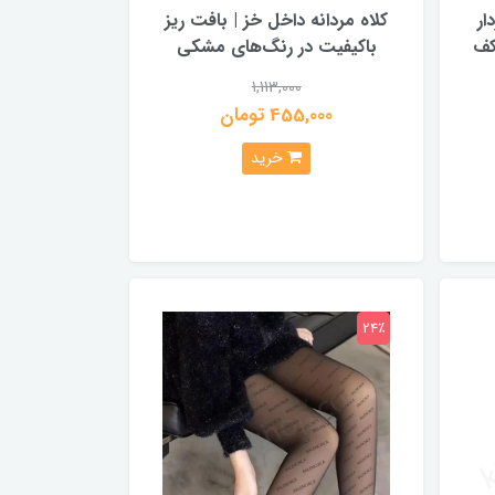
ار
کلاه مردانه داخل خز | بافت ریز
کف
باکیفیت در رنگ‌های مشکی
1,113,000
455,000 تومان
خرید
24٪