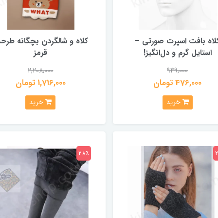
لاه بافت اسپرت صورتی –
کلاه و شالگردن بچگانه طرحد
استایل گرم و دل‌انگیز!
قرمز
2,208,000
949,000
476,000 تومان
1,716,000 تومان
خرید
خرید
28٪