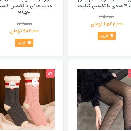
تضمین کیفیت
جذب هوتن با تضمین کیفی
3953
1,840,000
1,527,000 تومان
1,378,000
986,000 تومان
خرید
خرید
14٪