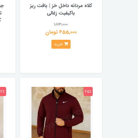
کلاه مردانه داخل خز | بافت ریز
جو
باکیفیت زغالی
ت
گ
1,113,000
455,000 تومان
خرید
22٪
25٪