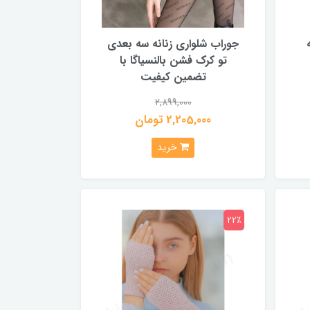
جوراب شلواری زنانه سه بعدی
تو کرک فشن بالنسیاگا با
تضمین کیفیت
2,899,000
2,205,000 تومان
خرید
22٪