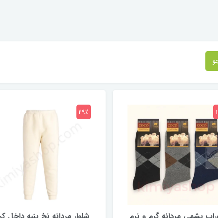
و
29٪
اب پشمی مردانه گرم و نرم
شلوار مردانه نخ پنبه داخل ک