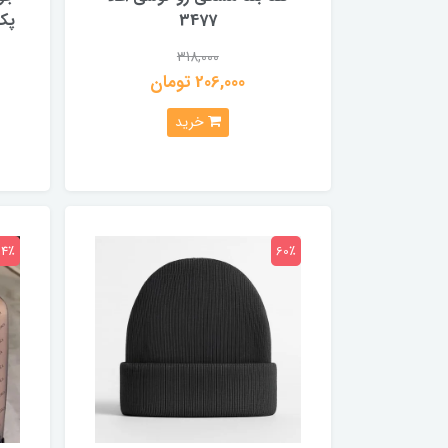
3477
پک 3 عددی با 
318,000
206,000 تومان
خرید
24٪
60٪