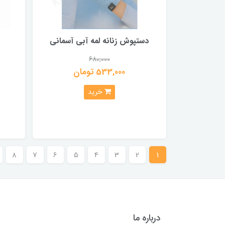
دستپوش زنانه لمه آبی آسمانی
680,000
533,000 تومان
خرید
8
7
6
5
4
3
2
1
درباره ما