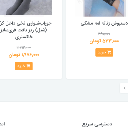
دستپوش زنانه لمه مشکی
جوراب‌شلواری نخی داخل کرک
(شنل) ریز بافت فری‌سایز
680,000
خاکستری
533,000 تومان
2,712,000
خرید
1,976,000 تومان
خرید
دسترسی سریع
ایم