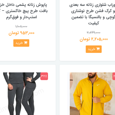
راب شلواری زنانه سه بعدی
پاپوش زنانه پشمی داخل خزد
و کرک فشن طرح نوشتاری
بافت طرح پیچ خاکستری – 
وچی و بالنسیگا با تضمین
استپ‌دار و فوق‌گرم
کیفیت
1,108,000
953,000 تومان
2,899,000
2,205,000 تومان
خرید
خرید
32٪