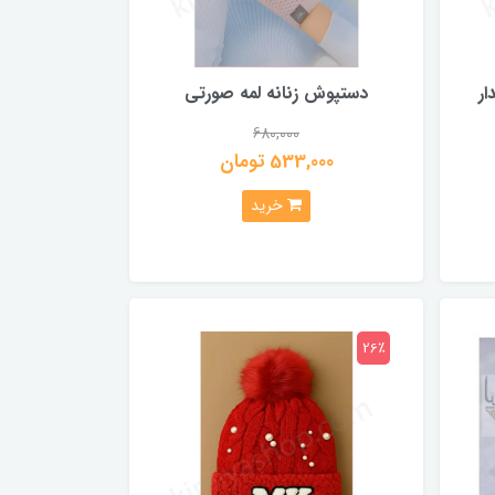
ار
دستپوش زنانه لمه صورتی
680,000
533,000 تومان
خرید
26٪