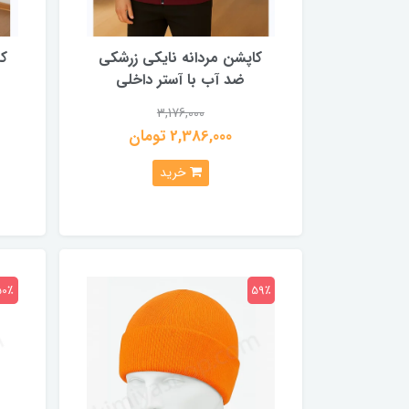
کاپشن مردانه نایکی زرشکی
کا
ضد آب با آستر داخلی
3,176,000
2,386,000 تومان
خرید
50٪
59٪