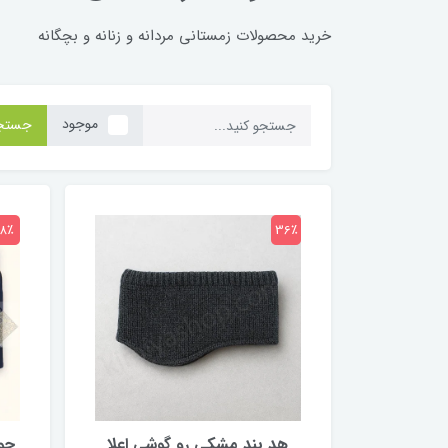
خرید محصولات زمستانی مردانه و زنانه و بچگانه
موجود
جستج
18٪
36٪
هد بند مشکی رو گوشی اعلا
جور