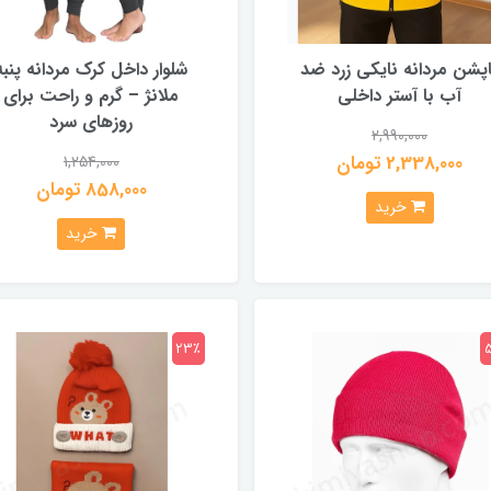
پشن مردانه نایکی زرد ضد
شلوار داخل کرک مردانه پنبه
آب با آستر داخلی
ملانژ – گرم و راحت برای
روزهای سرد
2,990,000
2,338,000 تومان
1,254,000
858,000 تومان
خرید
خرید
23٪