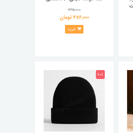
ت
765,000
476,000 تومان
خرید
60٪