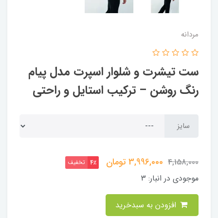
مردانه
ست تیشرت و شلوار اسپرت مدل پیام
رنگ روشن – ترکیب استایل و راحتی
سایز
3,996,000
تومان
4,158,000
تخفیف
4٪
موجودی در انبار:
3
افزودن به سبدخرید