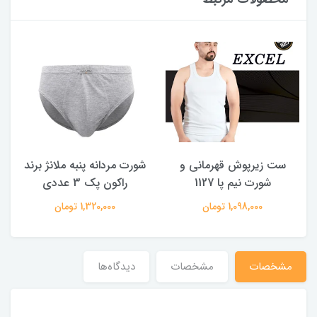
ست زیرپوش قهرمانی و
شورت مردانه پنبه ملانژ برند
شورت نیم پا 1127
راکون پک 3 عددی
1,098,000 تومان
1,320,000 تومان
مشخصات
مشخصات
دیدگاه‌ها