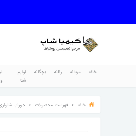
خانه
مردانه
زنانه
بچگانه
لوازم
لب
شنا
و
خانه
فهرست محصولات
جوراب شلواری 