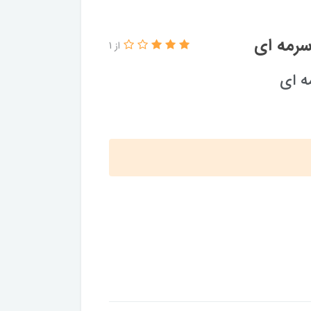
سرمه ای
از 1
ه ای