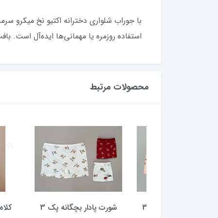
با جوراب شلواری دخترانه اکتیو نخ میکرو سرمه
استفاده روزمره یا مهمانی‌ها ایده‌آل است. باف
محصولات مرتبط
شورت پادار بچگانه پک 3
شورت پادار بچگانه پک 3
کلاه و شا