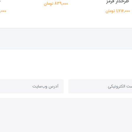
ار قرمز
طرحدا
839,000 تومان
 تومان
1,716,000 تومان