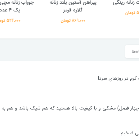
ین بلند زنانه
جوراب زنانه مچی طرح گل
جوراب زنانه 
ره قرمز
پک ۴ عددی
مشکی 2944
تومان
524,000 تومان
158,000 تومان
ه‌ها
 گرم در روزهای سرد!
هار فصل) مشکی و با کیفیت بالا هستید که هم شیک باشد و هم به شما