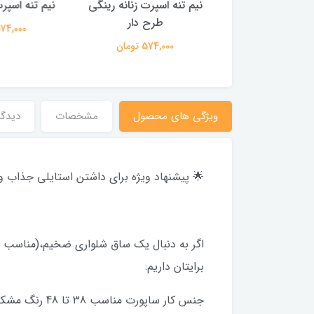
 اسپرت زنانه رینگی
نیم تنه اسپرت زنانه رینگی
پیراهن آست
طرح دار
گلا
574,000 تومان
574,000 تومان
869,000 
ویژگی های محصول
مشخصات
دیدگا
🌟 پیشنهاد ویژه برای داشتن استایلی جذاب و
اگر به دنبال یک ساق شلواری ضخیم،(مناسب چ
برایتان داریم:
جنس کار ساپورت مناسب 38 تا 48 رنگ مشکی ضخیم