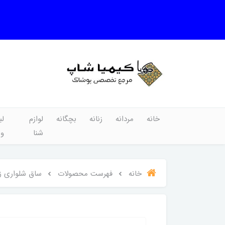
خانه
مردانه
زنانه
بچگانه
لوازم
لب
شنا
و
خانه
فهرست محصولات
ساق شلواری زنا