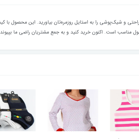
ساق شلواری زنانه پنتی مشکی میکرو 280، راحتی و شیک‌پوشی را به استایل روزمره‌تان بیاورید. ا
صول مناسب است. اکنون خرید کنید و به جمع مشتریان راضی ما بپیوندی