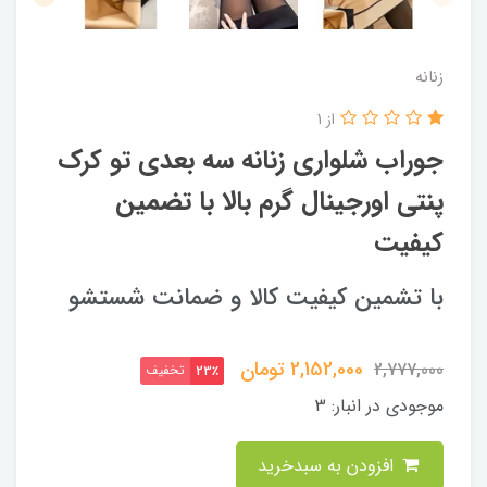
زنانه
از 1
جوراب شلواری زنانه سه بعدی تو کرک
پنتی اورجینال گرم بالا با تضمین
کیفیت
با تشمین کیفیت کالا و ضمانت شستشو
2,152,000
تومان
2,777,000
تخفیف
23٪
موجودی در انبار:
3
افزودن به سبدخرید