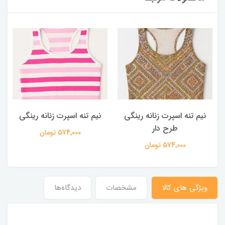
نیم تنه اسپرت زنانه رینگی
هد بند طرح دار مردانه
ه
مشکی
574,000 تومان
381,000 تومان
ویژگی های کالا
مشخصات
دیدگاه‌ها