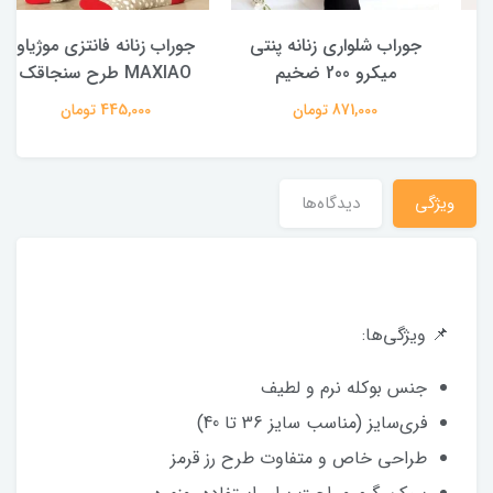
جوراب شلواری زنانه پنتی
جوراب زنانه فانتزی موژیاو
میکرو 200 ضخیم
MAXIAO طرح سنجاقک
871,000 تومان
445,000 تومان
ویژگی
دیدگاه‌ها
📌 ویژگی‌ها:
جنس بوکله نرم و لطیف
فری‌سایز (مناسب سایز 36 تا 40)
طراحی خاص و متفاوت طرح رز قرمز