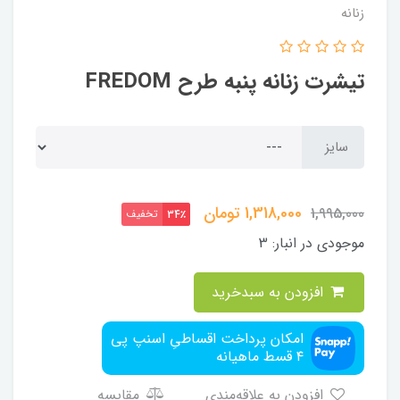
زنانه
تیشرت زنانه پنبه طرح FREDOM
سایز
1,318,000
تومان
1,995,000
تخفیف
34٪
موجودی در انبار:
3
افزودن به سبدخرید
امکان پرداخت اقساطیِ اسنپ پی
۴ قسط ماهیانه
افزودن به علاقه‌مندی
مقایسه