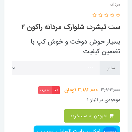
مردانه
ست تیشرت شلوارک مردانه راکون 2
بسیار خوش دوخت و خوش کپ با
تضمین کیفیت
سایز
3,182,000
تومان
3,813,000
تخفیف
17٪
موجودی در انبار:
1
افزودن به سبدخرید
امکان پرداخت اقساطیِ اسنپ پی