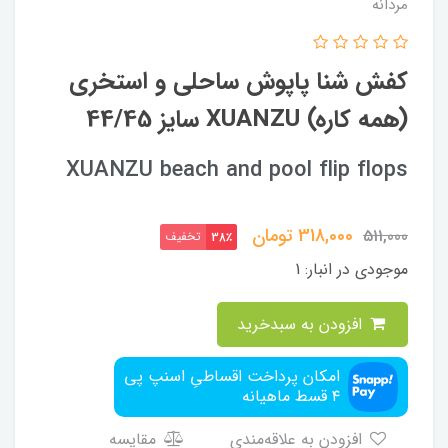
مردانه
کفش شنا پاپوش ساحلی و استخری
(همه کاره) XUANZU سایز 44/45
XUANZU beach and pool flip flops
318,000
تومان
511,000
تخفیف
38٪
موجودی در انبار:
1
افزودن به سبدخرید
امکان پرداخت اقساطیِ اسنپ پی
۴ قسط ماهیانه
افزودن به علاقه‌مندی
مقایسه