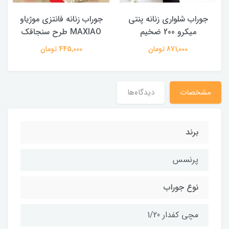
جوراب شلواری زنانه پنتی
جوراب زنانه فانتزی موژیاو
میکرو 200 ضخیم
MAXIAO طرح سنجاقک
871,000 تومان
445,000 تومان
مشخصات
دیدگاه‌ها
برند
پرنسس
نوع جوراب
مچی کفدار 1/20