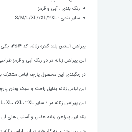
رنگ بندی : آبی و قرمز
سایز بندی : S/M/L/XL/2XL/3XL
پیراهن آستین بلند گلاره زنانه، کد 3514، یکی دیگر از لباس های راحتی زنانه ناربن می باشد.
این پیراهن زنانه در دو رنگ آبی و قرمز طرا
در رنگبندی این محصول پارچه لباس مشترک بود
این لباس زنانه بدلیل راحت و سبک بودن پارچه
این پیراهن زنانه در 6 سایز S، M، L، XL، 2XL، 3XL و با پارچه بسیار نرم و لطیف تولید شده است.
یقه این پیراهن زنانه هفتی و آستین های آن ب
جنس پارچه ی به کار رفته در این لباس زنانه ص