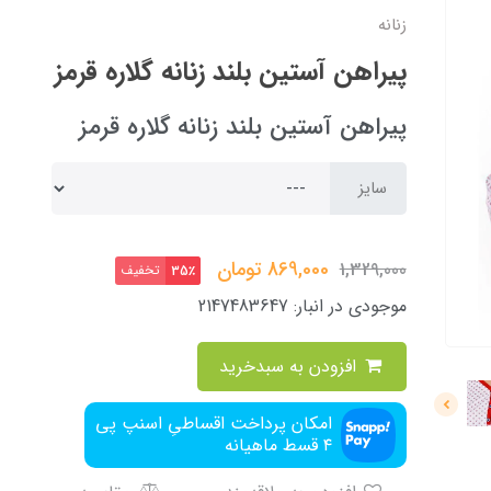
زنانه
پیراهن آستین بلند زنانه گلاره قرمز
پیراهن آستین بلند زنانه گلاره قرمز
سایز
869,000
تومان
1,329,000
تخفیف
35٪
موجودی در انبار:
2147483647
افزودن به سبدخرید
امکان پرداخت اقساطیِ اسنپ پی
۴ قسط ماهیانه