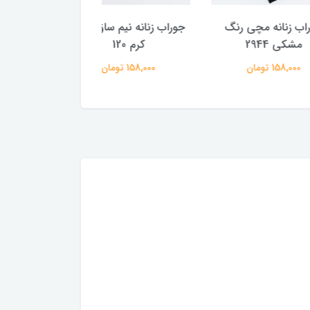
مچی رنگ
جوراب زنانه نیم ساق پنتی
جوراب زنانه دو ربع
کرم 120
میکرو مشکی 120
158,000 تومان
172,000 تومان