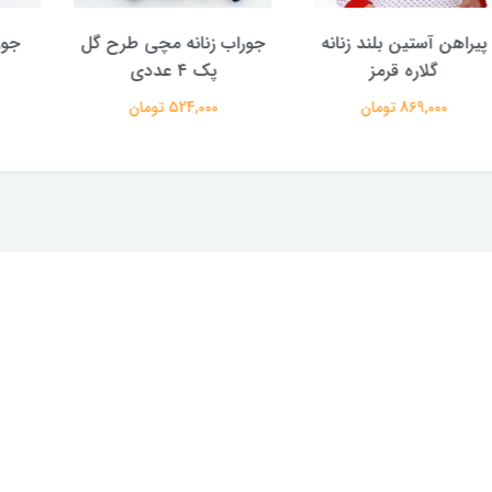
ین بلند زنانه
جوراب زنانه مچی طرح گل
جوراب زنانه 
ره قرمز
پک ۴ عددی
مشکی 2944
تومان
524,000 تومان
158,000 تومان