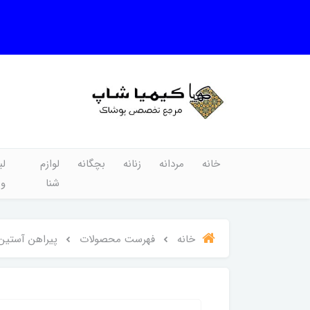
خانه
مردانه
زنانه
بچگانه
لوازم
لب
شنا
و
خانه
فهرست محصولات
پیراهن آستین ب