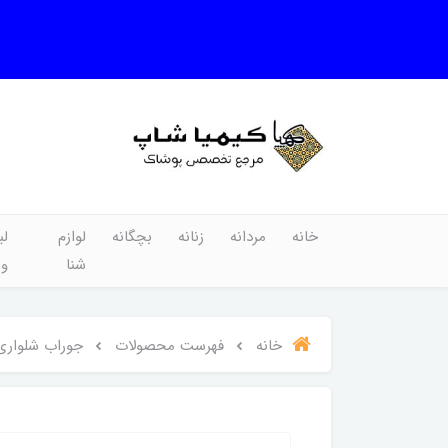
خانه
مردانه
زنانه
بچگانه
لوازم
لب
شنا
و
خانه
فهرست محصولات
جوراب شلواری پنت