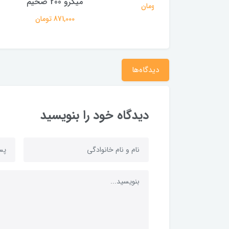
میکرو 200 ضخیم
MAXIAO طرح سنجاقک
574,000 تومان
871,000 تومان
445,000 
دیدگاه‌ها
دیدگاه خود را بنویسید