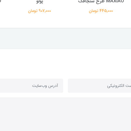
پولو
MAXIAO طرح سنجاقک
تومان
907,000 تومان
476,000 تومان