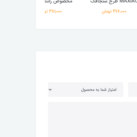
مخصوص رانندگی زنانه
318,000 تومان
381,000 تومان