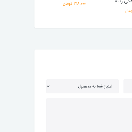
ی زنانه
گلاره قرمز
318,000 تومان
869,000 تومان