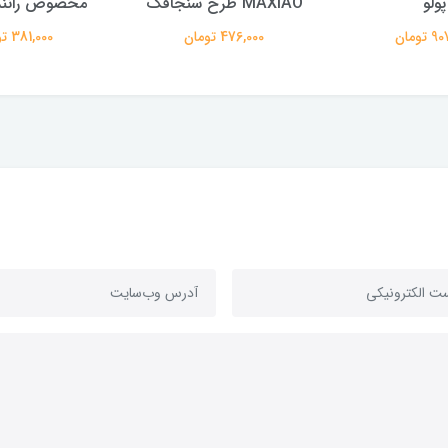
پولو
MAXIAO طرح سنجاقک
مخصوص رانندگ
تومان
476,000 تومان
381,000 تومان