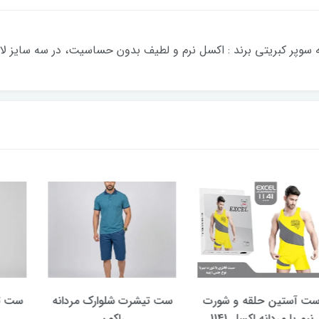
وپر کبریتی برند : اکسل نرم و لطیف بدون حساسیت، در سه سایز لار
حلقه و شورت
ست تیشرت شلوارک مردانه
ست تیشرت شلوا
ه اکسل 1141
راکون
راکون 2