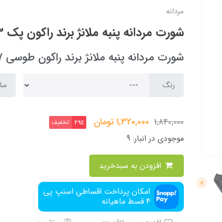
مردانه
شورت مردانه پنبه ملانژ برند راکون پک 3 عددی
شورت مردانه پنبه ملانژ برند راکون طوسی 90207
رنگ
سای
1,320,000
تومان
1,840,000
تخفیف
29٪
موجودی در انبار:
9
افزودن به سبدخرید
امکان پرداخت اقساطیِ اسنپ پی
۴ قسط ماهیانه