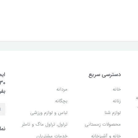
دسترسی سریع
ایم
خانه
مردانه
بفر
ه
زنانه
بچگانه
لوازم شنا
لباس و لوازم ورزشی
محصولات زمستانی
تراول, تراول ماگ و تاملر
نما
خانه و آشپزخانه
خدمات مشتریان