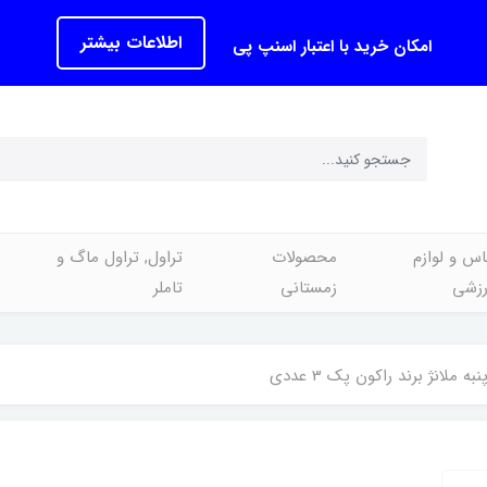
اطلاعات بیشتر
امکان خرید با اعتبار اسنپ پی
اس و لوازم
محصولات
تراول, تراول ماگ و
رزشی
زمستانی
تاملر
 ملانژ برند راکون پک 3 عددی