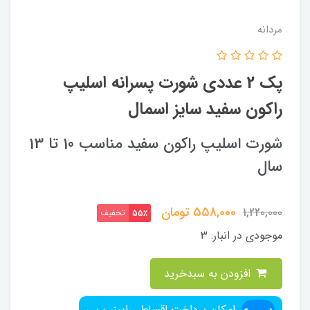
مردانه
پک 2 عددی شورت پسرانه اسلیپ
راکون سفید سایز اسمال
شورت اسلیپ راکون سفید مناسب 10 تا 13
سال
558,000
تومان
1,220,000
تخفیف
55٪
موجودی در انبار:
3
افزودن به سبدخرید
امکان پرداخت اقساطیِ اسنپ پی