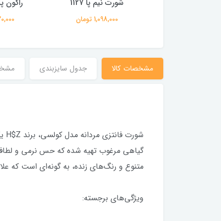
ه رنگ 11205
شورت نیم پا 1127
راکون پک 3 
979,000 تومان
1,098,000 تومان
1,320,000
مشخصات کالا
جدول سایزبندی
مشخ
شور
گیاهی مرغوب تهیه شده که حس نرمی و لطافت 
متنوع و رنگ‌های زنده، به گونه‌ای است که علا
ویژگی‌های برجسته: