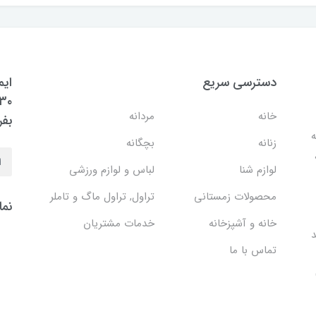
دسترسی سریع
ایم
خانه
مردانه
بفر
ه
زنانه
بچگانه
لوازم شنا
لباس و لوازم ورزشی
محصولات زمستانی
تراول, تراول ماگ و تاملر
نما
خانه و آشپزخانه
خدمات مشتریان
د
تماس با ما