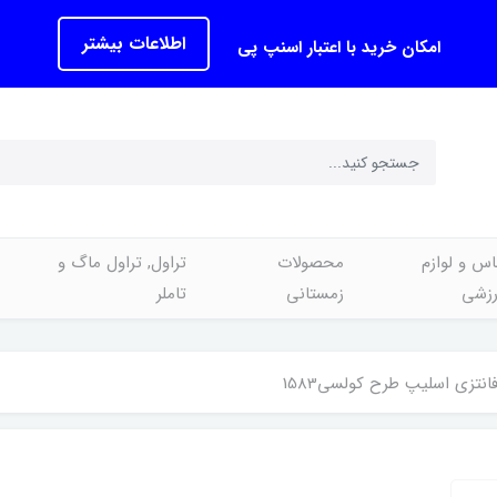
اطلاعات بیشتر
امکان خرید با اعتبار اسنپ پی
اس و لوازم
محصولات
تراول, تراول ماگ و
رزشی
زمستانی
تاملر
انتزی اسلیپ طرح کولسی1583