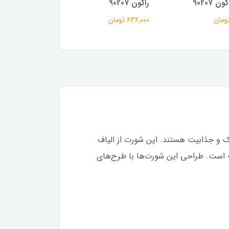
 90207
راکون 90207
خاکستری تیره
636,000 تومان
364,000 تومان
بی از راحتی، سبک و جذابیت هستند. این شورت از الیاف
 است. طراحی این شورت‌ها با طرح‌های