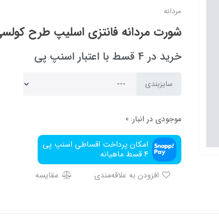
مردانه
شورت مردانه فانتزی اسلیپ طرح کولسی583
خرید در 4 قسط با اعتبار اسنپ پی
سایزبندی
موجودی در انبار:
0
امکان پرداخت اقساطیِ اسنپ پی
۴ قسط ماهیانه
افزودن به علاقه‌مندی
مقایسه