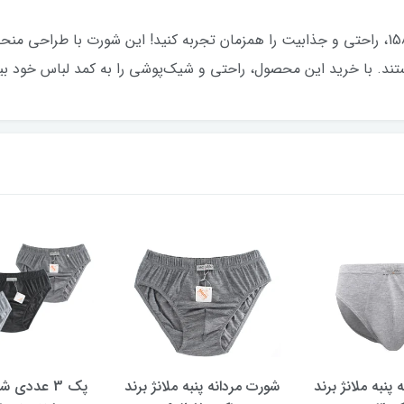
با شورت مردانه فانتزی اسلیپ طرح کولسی1583، راحتی و جذابیت را همزمان تجربه کنید! این شورت 
تند. با خرید این محصول، راحتی و شیک‌پوشی را به کمد لباس خود بیا
پنبه ملانژ برند
شورت مردانه پنبه ملانژ برند
پک 3 عددی 