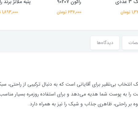
عددی
راکون 90207
پنبه ملانژ برند راکون
 تومان
636,000 تومان
1,893,000 تومان
صات
دیدگاه‌ها
ت فانتزی مردانه مدل کولسی، برند H$Z یک انتخاب بی‌نظیر برای آقایانی است که به دنبال ترکی
را به پوست شما هدیه می‌دهد و برای استفاده روزمره بسیار مناسب
وه بر راحتی، ظاهری جذاب و شیک را نیز به همراه دارد.