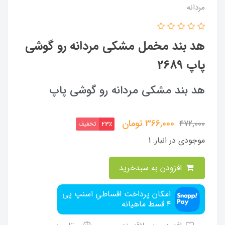
مردانه
هد بند مخمل مشکی مردانه رو گوشی
پاپ 2689
هد بند مشکی مردانه رو گوشی پاپ
366,000
تومان
472,000
تخفیف
23٪
موجودی در انبار:
1
افزودن به سبدخرید
امکان پرداخت اقساطیِ اسنپ پی
۴ قسط ماهیانه