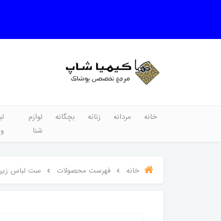
خانه
مردانه
زنانه
بچگانه
لوازم
لب
شنا
و
خانه
فهرست محصولات
ست لباس زیر آس