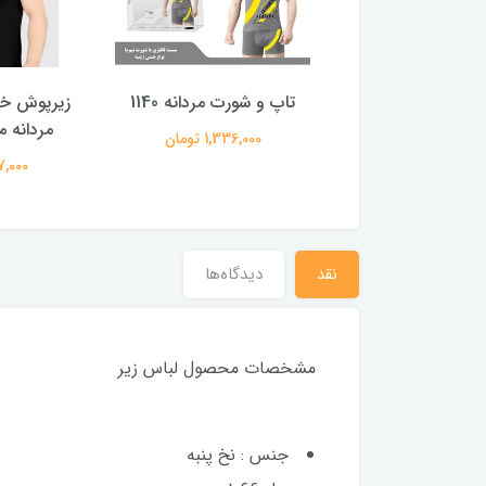
ورت مردانه 1049
تاپ و شورت مردانه 1140
زیرپوش خ
مردانه مشک
1,336,00 تومان
1,336,000 تومان
987,000 
نقد
دیدگاه‌ها
مشخصات محصول لباس زیر
جنس : نخ پنبه