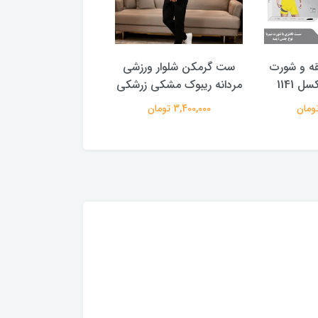
ه و شورت
ست گرمکن شلوار ورزشی
ست تیشرت شلوارک م
ل 1141
مردانه ریبوک مشکی زرشکی
راکون
3,400,000 تومان
3,182,000 تومان