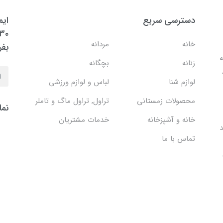
دسترسی سریع
ایم
خانه
مردانه
بفر
ه
زنانه
بچگانه
لوازم شنا
لباس و لوازم ورزشی
محصولات زمستانی
تراول, تراول ماگ و تاملر
نما
خانه و آشپزخانه
خدمات مشتریان
د
تماس با ما